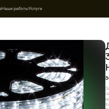
в
Наши работы
Услуги
3
Д
Ц
кр
К