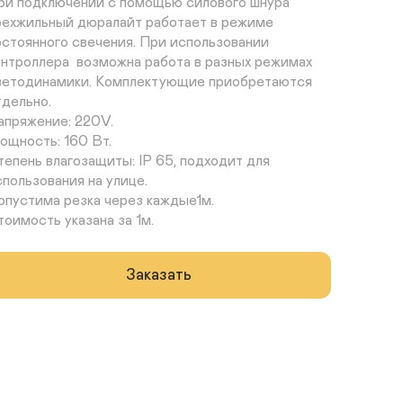
ри подключении с помощью силового шнура 
рехжильный дюралайт работает в режиме 
остоянного свечения. При использовании 
онтроллера  возможна работа в разных режимах 
ветодинамики. Комплектующие приобретаются 
дельно.

апряжение: 220V.

ощность: 160 Вт.

тепень влагозащиты: IP 65, подходит для 
спользования на улице.

опустима резка через каждые1м.

тоимость указана за 1м.
Заказать