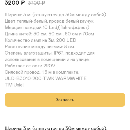
3200
₽
3700
₽
Ширина: 3 м. (стыкуются до 30м между собой).

Цвет теплый-белый, провод белый каучук.

Мерцает каждый 10 Led,(flah-эффект)

Длина нитей: 30 см, 50 см , 60 см и 70см

Количество ламп на 3м: 200 LED 

Расстояние между нитями: 8 см. 

Степень влагозащиты: IP67, подходит для 
использования в помещении и на улице. 

Работает от сети 220V. 

Силовой провод: 1.5 м в комплекте.

ULD-B3010-200-TWK WARMWHITE 

TM Uniel.
Заказать
Ширина: 3 м. (стыкуются до 30м между собой).
