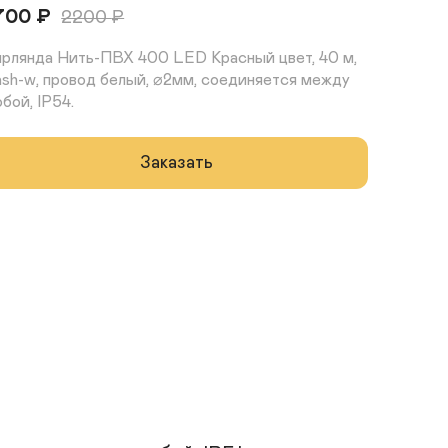
700
₽
2200
₽
ирлянда Нить-ПВХ 400 LED Красный цвет, 40 м, 
lash-w, провод белый, ⌀2мм, соединяется между 
обой, IP54.
Заказать