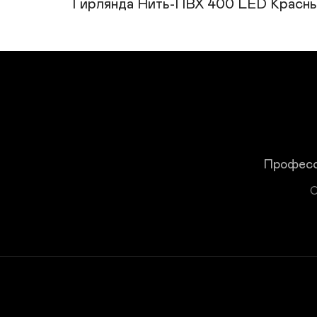
Гирлянда Нить-ПВХ 400 LED Красный 
Професс
О