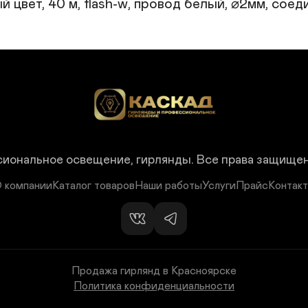
цвет, 40 м, flash-w, провод белый, ⌀2мм, соед
иональное освещение, гирлянды.
Все права защище
 компании
Каталог товаров
Наши работы
Услуги
Прайс
Контак
Продажа гирлянд в Красноярске
Политика конфиденциальности