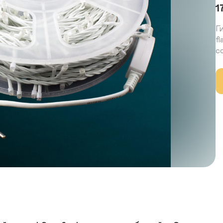
1
Г
f
с