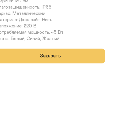
рина: 120 см 

лагозащищенность: IP65 

аркас: Металлический 

атериал: Дюралайт, Нить 

апряжение: 220 В 

отребляемая мощность: 45 Вт

вета: Белый, Синий, Жёлтый
Заказать