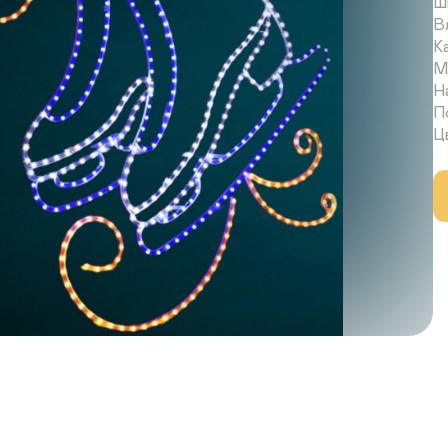
Ши
В
К
М
Н
П
Ц